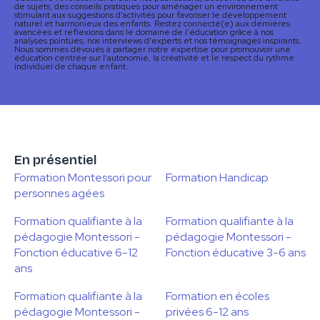
de sujets, des conseils pratiques pour aménager un environnement
stimulant aux suggestions d'activités pour favoriser le développement
naturel et harmonieux des enfants. Restez connecté(e) aux dernières
avancées et réflexions dans le domaine de l'éducation grâce à nos
analyses pointues, nos interviews d'experts et nos témoignages inspirants.
Nous sommes dévoués à partager notre expertise pour promouvoir une
éducation centrée sur l'autonomie, la créativité et le respect du rythme
individuel de chaque enfant.
En présentiel
Formation Montessori pour
Formation Handicap
personnes agées
Formation qualifiante à la
Formation qualifiante à la
pédagogie Montessori -
pédagogie Montessori -
Fonction éducative 6-12
Fonction éducative 3-6 ans
ans
Formation qualifiante à la
Formation en écoles
pédagogie Montessori -
privées 6-12 ans