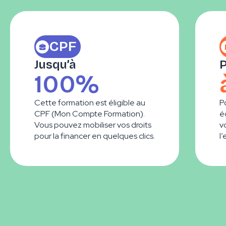
CPF
Jusqu’à
P
100%
Cette formation est éligible au
P
CPF (Mon Compte Formation).
é
Vous pouvez mobiliser vos droits
v
pour la financer en quelques clics.
l