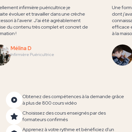
uellement infirmière puéricultrice je
Une for
haite évoluer et travailler dans une crèche
dont j’a
tessori à l'avenir. J’ai été agréablement
connais
prise du contenu très complet et concret de
efficac
formation !
à la mai
Mélina D
Infirmière Puéricultrice
Obtenez des compétences à la demande grâce
à plus de 800 cours vidéo
Choisissez des cours enseignés par des
formateurs confirmés
Apprenez à votre rythme et bénéficiez d'un