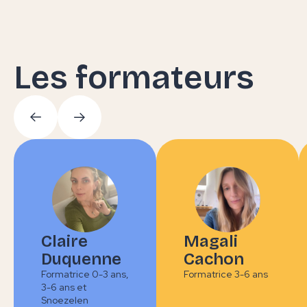
Les formateurs
Claire
Magali
Duquenne
Cachon
Formatrice 0-3 ans,
Formatrice 3-6 ans
3-6 ans et
Snoezelen