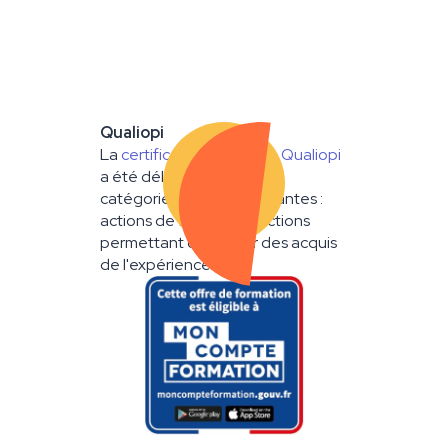
Les
Multi-
Montesso
opérations
pédagogie
0-3 ans
pour les 6-12
en crèche
qualifian
Qualiopi
ans
La
certification nationale Qualiopi
a été délivrée au titre des
catégories d'actions suivantes :
actions de formation ; actions
permettant de valider des acquis
de l'expérience.