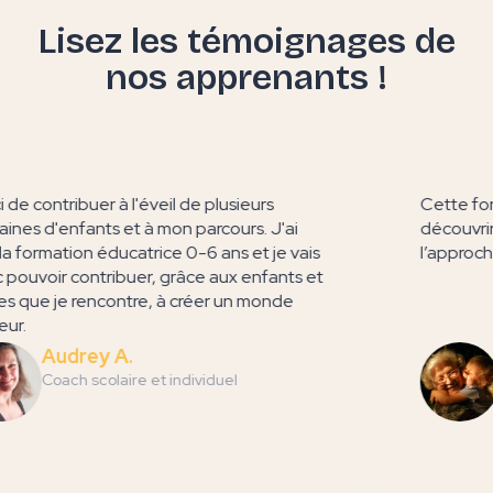
Lisez les témoignages de
nos apprenants !
de contribuer à l'éveil de plusieurs
Cette form
nes d'enfants et à mon parcours. J'ai
découvrir 
la formation éducatrice 0-6 ans et je vais
l’approche 
ouvoir contribuer, grâce aux enfants et
 que je rencontre, à créer un monde
ur.
Audrey A.
Coach scolaire et individuel