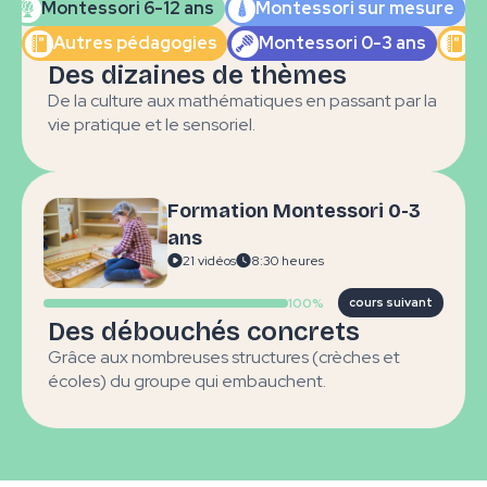
Montessori 6-12 ans
Montessori sur mesure
Autres pédagogies
Montessori 0-3 ans
A
Les
Multi-
Montesso
Des dizaines de thèmes
opérations
pédagogie
0-3 ans
pour les 6-12
De la culture aux mathématiques en passant par la
en crèche
qualifian
ans
vie pratique et le sensoriel.
Formation Montessori 0-3
Montessori
Montesso
ans
Vie
0-3 ans
3-6 ans
21 vidéos
8:30 heures
sensorielle
qualifiante
qualifian
100%
cours suivant
Des débouchés concrets
Grâce aux nombreuses structures (crèches et
écoles) du groupe qui embauchent.
La
Approche
grammai
Vie pratique
Snoezlen
pour les 3
ans