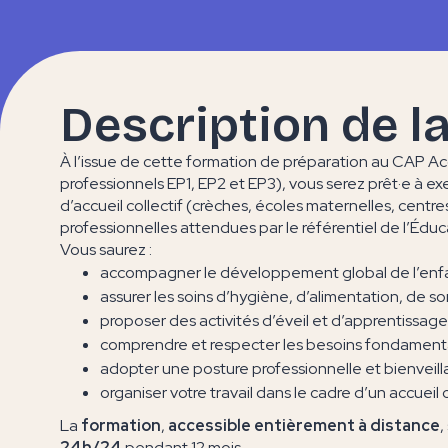
Description de l
À l’issue de cette formation de préparation au CAP A
professionnels EP1, EP2 et EP3), vous serez prêt·e à e
d’accueil collectif (crèches, écoles maternelles, centr
professionnelles attendues par le référentiel de l’Éduc
Vous saurez :
accompagner le développement global de l’enfan
assurer les soins d’hygiène, d’alimentation, de so
proposer des activités d’éveil et d’apprentissage
comprendre et respecter les besoins fondamenta
adopter une posture professionnelle et bienveilla
organiser votre travail dans le cadre d’un accueil c
La
formation
,
accessible entièrement à distance
,
24h/24
pendant 12 mois.