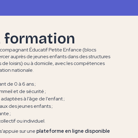
a formation
ccompagnant Éducatif Petite Enfance (blocs
xercer auprès de jeunes enfants dans des structures
es de loisirs) ou à domicile, avec les compétences
ation nationale.
t de 0 à 6 ans ;
mmeil et de sécurité ;
 adaptées à l’âge de l’enfant ;
ux des jeunes enfants ;
nte ;
ollectif ou individuel.
 s’appuie sur une
plateforme en ligne disponible