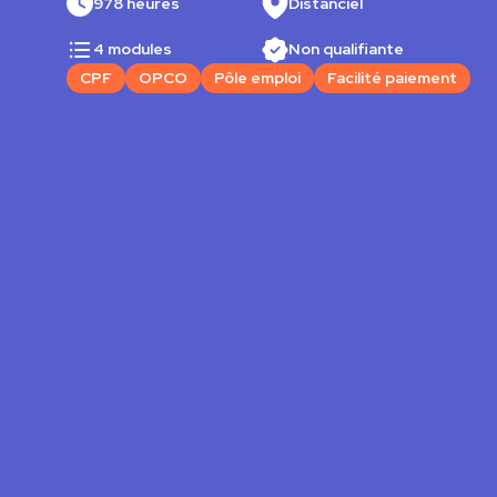
978 heures
Distanciel
4 modules
Non qualifiante
CPF
OPCO
Pôle emploi
Facilité paiement