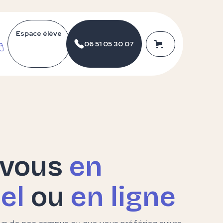
Espace élève
g
06 51 05 30 07
-vous
en
el
ou
en ligne