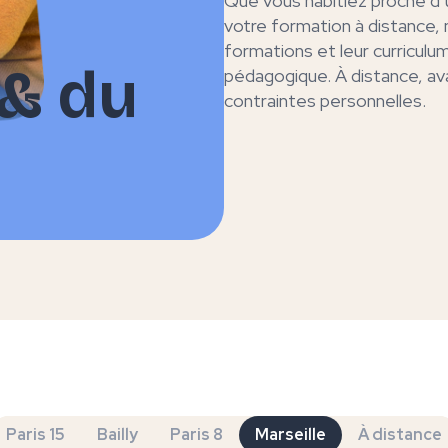
Que vous habitiez proche d’
votre formation à distance
formations et leur curriculum
& du
pédagogique. À distance, av
contraintes personnelles.
Paris 15
Bailly
Paris 8
Marseille
À distance