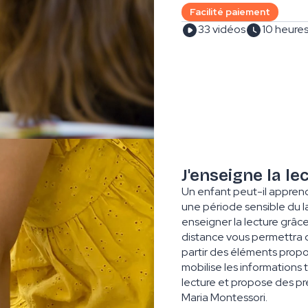
Facilité paiement
33 vidéos
10 heure
J'enseigne la le
Un enfant peut-il apprendre
une période sensible du l
enseigner la lecture grâc
distance vous permettra d’
partir des éléments prop
mobilise les informations
lecture et propose des p
Maria Montessori.