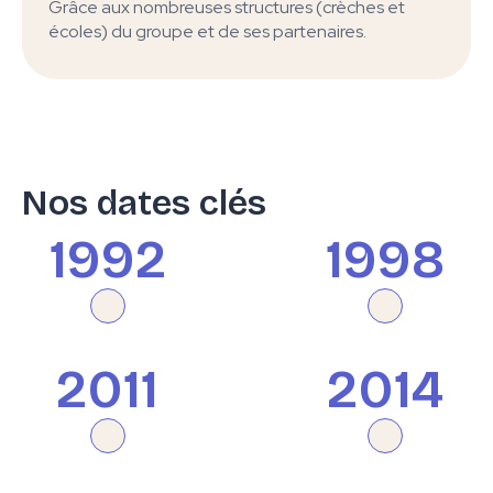
Grâce aux nombreuses structures (crèches et
écoles) du groupe et de ses partenaires.
La
Approche
grammai
Vie pratique
Snoezlen
pour les 3
ans
Nos dates clés
1992
1998
Les
Multi-
Montesso
opérations
pédagogie
0-3 ans
pour les 6-12
en crèche
qualifian
ans
2011
2014