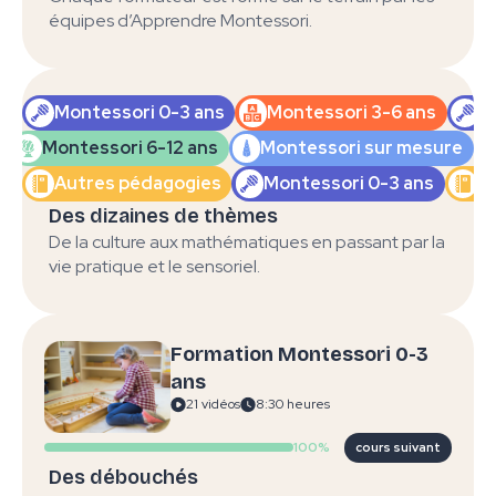
Snoezlen
pour les 3
équipes d’Apprendre Montessori.
ans
Montessori 0-3 ans
Montessori 3-6 ans
M
Montessori 6-12 ans
Montessori sur mesure
Les
Multi-
Montesso
opérations
Autres pédagogies
Montessori 0-3 ans
A
pédagogie
0-3 ans
pour les 6-12
en crèche
qualifian
Des dizaines de thèmes
ans
De la culture aux mathématiques en passant par la
vie pratique et le sensoriel.
Formation Montessori 0-3
ans
Montessori
Montesso
Vie
21 vidéos
8:30 heures
0-3 ans
3-6 ans
sensorielle
qualifiante
qualifian
100%
cours suivant
Des débouchés