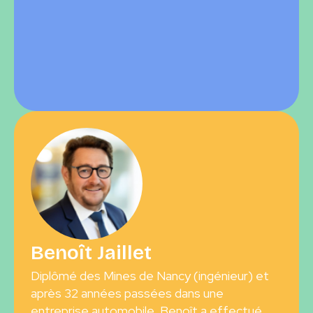
Benoît Jaillet
Diplômé des Mines de Nancy (ingénieur) et
après 32 années passées dans une
entreprise automobile, Benoît a effectué