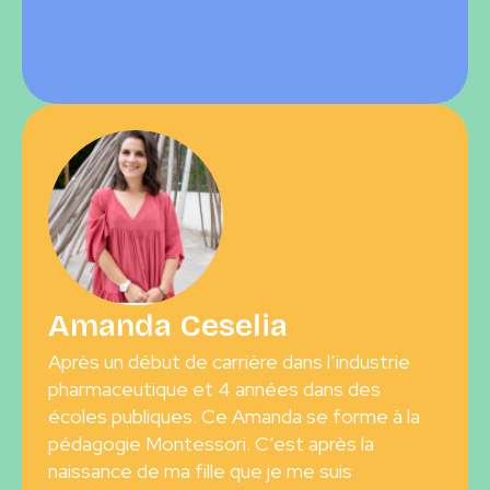
Amanda Ceselia
Après un début de carrière dans l’industrie
pharmaceutique et 4 années dans des
écoles publiques. Ce Amanda se forme à la
pédagogie Montessori. C’est après la
naissance de ma fille que je me suis