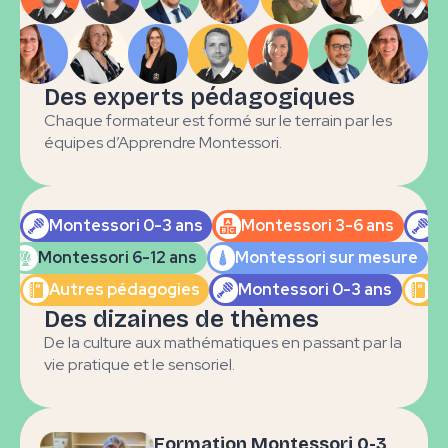
0-3 ans
3-6 ans
sensorielle
qualifiante
qualifian
Des experts pédagogiques
Chaque formateur est formé sur le terrain par les
La
équipes d’Apprendre Montessori.
Approche
grammai
Vie pratique
Snoezlen
pour les 3
ans
Montessori 0-3 ans
Montessori 3-6 ans
M
Montessori 6-12 ans
Montessori sur mesure
Autres pédagogies
Montessori 0-3 ans
A
Les
Multi-
Montesso
Des dizaines de thèmes
opérations
pédagogie
0-3 ans
pour les 6-12
De la culture aux mathématiques en passant par la
en crèche
qualifian
ans
vie pratique et le sensoriel.
Formation Montessori 0-3