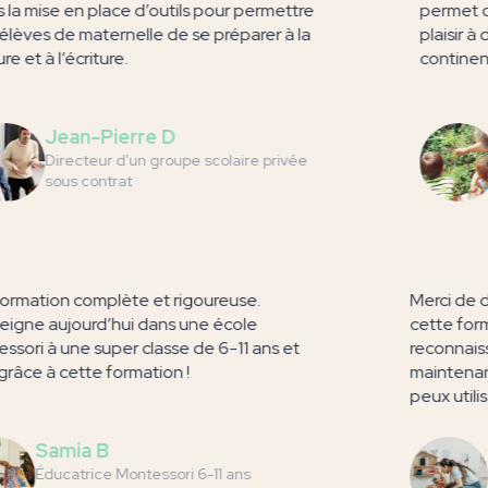
la mise en place d’outils pour permettre
permet de
lèves de maternelle de se préparer à la
plaisir à 
e et à l’écriture.
continents
Jean-Pierre D
Directeur d'un groupe scolaire privée
sous contrat
 formation complète et rigoureuse.
Merci de
nseigne aujourd’hui dans une école
cette fo
essori à une super classe de 6-11 ans et
reconnai
t grâce à cette formation !
maintena
peux util
Samia B
Éducatrice Montessori 6-11 ans