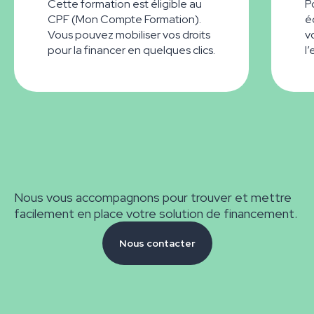
Cette formation est éligible au
P
CPF (Mon Compte Formation).
é
Vous pouvez mobiliser vos droits
v
pour la financer en quelques clics.
l
Nous vous accompagnons pour trouver et mettre
facilement en place votre solution de financement.
Nous contacter