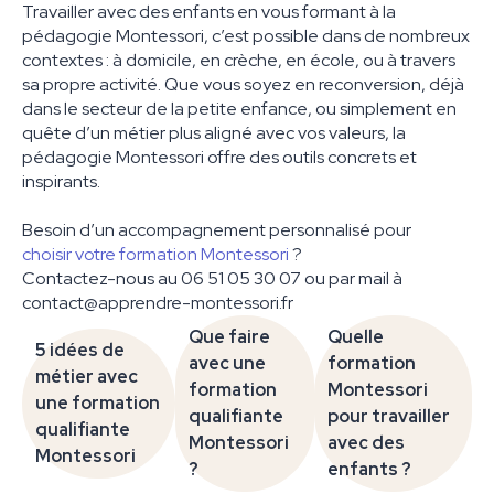
Travailler avec des enfants en vous formant à la
pédagogie Montessori, c’est possible dans de nombreux
contextes : à domicile, en crèche, en école, ou à travers
sa propre activité. Que vous soyez en reconversion, déjà
dans le secteur de la petite enfance, ou simplement en
quête d’un métier plus aligné avec vos valeurs, la
pédagogie Montessori offre des outils concrets et
inspirants.
Besoin d’un accompagnement personnalisé pour
choisir votre formation Montessori
?
Contactez-nous au 06 51 05 30 07 ou par mail à
contact@apprendre-montessori.fr
Que faire
Quelle
5 idées de
avec une
formation
métier avec
formation
Montessori
une formation
qualifiante
pour travailler
qualifiante
Montessori
avec des
Montessori
?
enfants ?